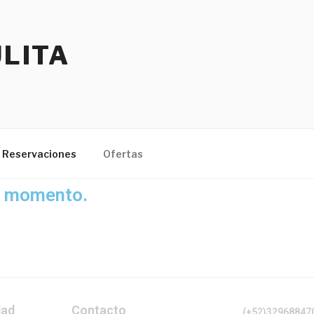
LITA
Reservaciones
Ofertas
e momento.
dad
Contacto
(+52)32968847